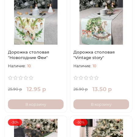
Дорожка столовая
Дорожка столовая
"Новогодние Феи"
"Vintage story"
10
10
12.95 р
13.50 р
25.90 р
26.90 р
В корзину
В корзину
-30%
-50%