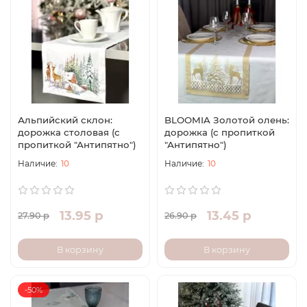
Альпийский склон:
BLOOMIA Золотой олень:
дорожка столовая (с
дорожка (с пропиткой
пропиткой "Антипятно")
"Антипятно")
10
10
13.95 р
13.45 р
27.90 р
26.90 р
В корзину
В корзину
-50%