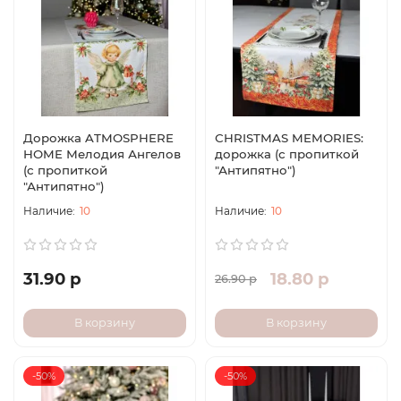
Дорожка ATMOSPHERE
СHRISTMAS MEMORIES:
HOME Мелодия Ангелов
дорожка (с пропиткой
(с пропиткой
"Антипятно")
"Антипятно")
10
10
31.90 р
18.80 р
26.90 р
В корзину
В корзину
-50%
-50%